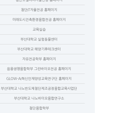
첨단모빌리티자율전공 홈페이지
첨단IT자율전공 홈페이지
미래도시건축환경융합전공 홈페이지
교육실습
부산대학교 실험동물센터
부산대학교 해양기후테크센터
자유전공학부 홈페이지
응용생명융합학부 그린바이오전공 홈페이지
GLOW-AI혁신인재양성교육연구단 홈페이지
부산대학교 나노반도체첨단제조공정융합교육사업단
부산대학교 나노바이오융합연구소
첨단융합학부