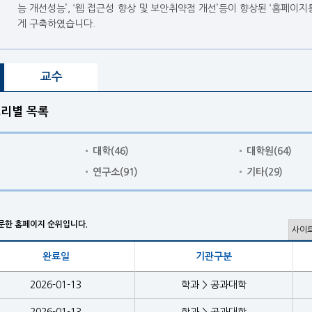
능 개선성능’, ‘웹 접근성 향상 및 보안취약점 개선’등이 향상된 ‘홈페이지통합시스
게 구축하였습니다.
교수
리별 목록
대학
(46)
대학원
(64)
연구소
(91)
기타
(29)
문한 홈페이지 순위입니다.
완료일
기관구분
2026-01-13
학과 > 공과대학